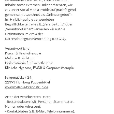
verbundenen Webseiten, Funktionen und
Inhalte sowie externen Onlinepräsenzen, wie
z.B. unser Social Media Profile auf (nachfolgend
gemeinsam bezeichnet als „Onlineangebot“).
Im Hinblick auf die verwendeten
Begrifflichkeiten, wie z.B. „Verarbeitung“ oder
„Verantwortlicher“ verweisen wir auf die
Definitionen im Art. 4 der
Datenschutzgrundverordnung (DSGVO).
Verantwortliche
Praxis für Psychotherapie
Melanie Brandstrup
Heilpraktikerin für Psychotherapie
Klinische Hypnose, EMDR & Gesprächstherapie
Langenstücken 24
22393 Hamburg Poppenbüttel
www.melanie-brandstrup.de
Arten der verarbeiteten Daten
- Bestandsdaten (z.B., Personen-Stammdaten,
Namen oder Adressen).
- Kontaktdaten (z.B., E-Mail, Telefonnummern).