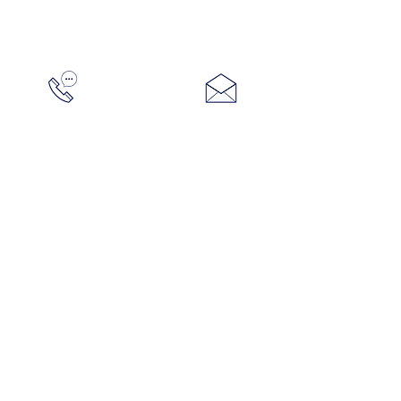
Kontakt
Melanie Brandstrup
Praxis für Psychotherapie
Heilpraktikerin für Psychotherapie
Impressum
Mitglied im VFP
​Datenschutz